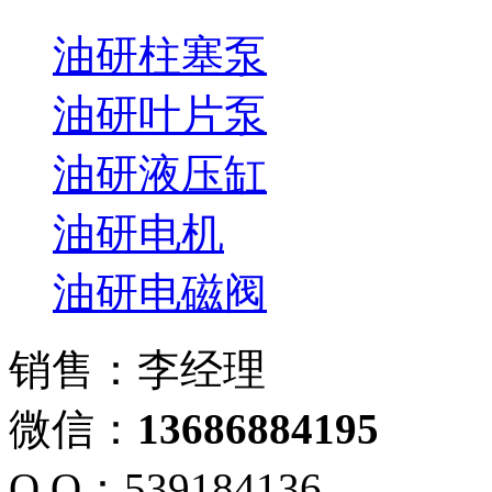
油研柱塞泵
油研叶片泵
油研液压缸
油研电机
油研电磁阀
销售：李经理
微信：
13686884195
Q Q：539184136