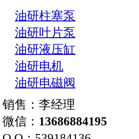
油研柱塞泵
油研叶片泵
油研液压缸
油研电机
油研电磁阀
销售：李经理
微信：
13686884195
Q Q：539184136