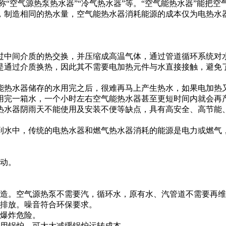
称“空气源热泵热水器”“冷气热水器”等。“空气能热水器”能把
制造相同的热水量，空气能热水器消耗能源的成本仅为电热水器的
中间介质的热交换，并压缩成高温气体，通过管道循环系统对水
是通过介质换热，因此其不需要电加热元件与水直接接触，避免
能热水器储存的水用完之后，很难再马上产生热水，如果电加热又
使用完一箱水，一个小时左右空气能热水器甚至更短时间内就会再
热水器阴雨天不能使用及安装不便等缺点，具有高安全、高节能
水中，传统的电热水器和燃气热水器消耗的能源是电力或燃气，
移动。
改造。空气源热泵不需要汽，循环水，原有水、汽管道不需要再
体排放。噪音符合环保要求。
、爆炸危险。
使用锅炉，可大大减缓锅炉运转成本。