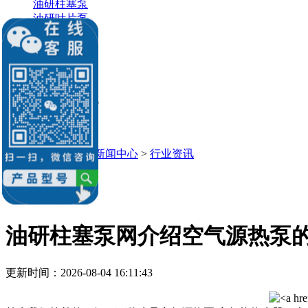
油研柱塞泵
油研叶片泵
油研液压缸
油研电机
油研电磁阀
销售：李经理
微信：
13686884195
Q Q：539184136
539184136@qq.com
当前位置：
主页
>
新闻中心
>
行业资讯
行业资讯
油研柱塞泵网介绍空气源热泵
更新时间：2026-08-04 16:11:43