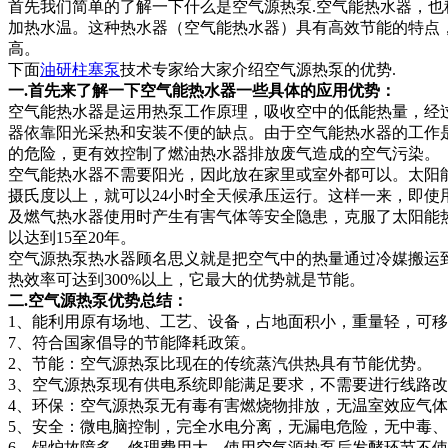
首先我们简单的了解一下什么是空气源热泵.空气能热水器，也
加热水温。这种热水器（空气能热水器）具有高效节能的特点，
高。
下面
油研柱塞泵
技术专家给大家介绍空气源热泵的优势.
一.首先来了解一下空气能热水器一些具体的应用优势：
空气能热水器是运用热泵工作原理，吸收空中的低能热量，经过
器依靠阳光采热和安装不便的缺点。由于空气能热水器的工作
的危险，更有效控制了燃油热水器排放废气造成的空气污染。
空气能热水器不需要阳光，因此放在家里或室外都可以。太阳
摄氏度以上，就可以24小时全天候承压运行。这样一来，即
及燃气热水器使用时产生有害气体等安全隐患，克服了太阳能
以达到15至20年。
空气源热泵热水器顾名思义就是把空气中的热量通过冷媒搬运到
热效率可达到300%以上，它最大的优势就是节能。
二.空气源热泵优势总结：
1、能利用原有场地、工艺、设备，占地面积小，重量轻，可
7、符合国家倡导的节能降耗政策。
2、节能：空气源热泵比现在的传统蒸汽供热具有节能优势。
3、空气源热泵现有供电系统即能满足要求，不需要进行线路
4、环保：空气源热泵无有毒有害燃烧物排放，无温室效应气
5、安全：微电脑控制，完全水电分离，无漏电危险，无中毒
6、锅炉故障多，修理费用大，使用空气源热泵后发酵环节不