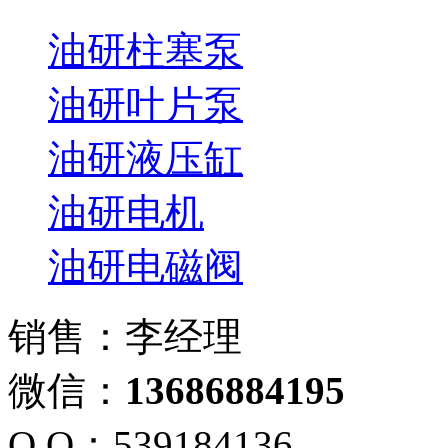
油研柱塞泵
油研叶片泵
油研液压缸
油研电机
油研电磁阀
销售：李经理
微信：
13686884195
Q Q：539184136