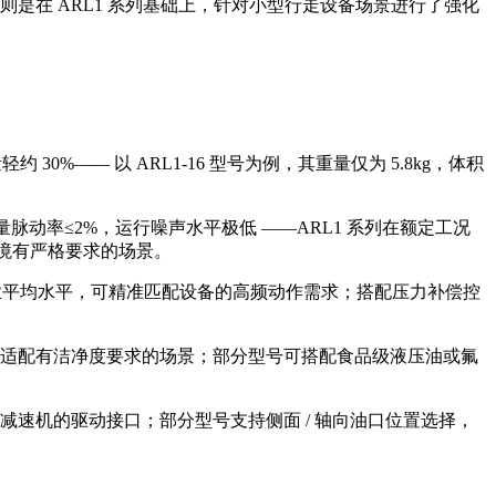
则是在 ARL1 系列基础上，针对小型行走设备场景进行了强化
30%—— 以 ARL1-16 型号为例，其重量仅为 5.8kg，体积
方案，流量脉动率≤2%，运行噪声水平极低 ——ARL1 系列在额定工况
声环境有严格要求的场景。
于行业平均水平，可精准匹配设备的高频动作需求；搭配压力补偿控
适配有洁净度要求的场景；部分型号可搭配食品级液压油或氟
速机的驱动接口；部分型号支持侧面 / 轴向油口位置选择，