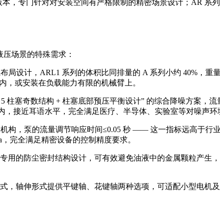
版本，专门针对对安装空间有严格限制的精密场景设计；AR 系列
液压场景的特殊需求：
设计，ARL1 系列的体积比同排量的 A 系列小约 40%，重量轻约 
限空间内，或安装在负载能力有限的机械臂上。
 流道设计 + 5 柱塞奇数结构 + 柱塞底部预压平衡设计” 的综合降噪
 (A) 以内，接近耳语水平，完全满足医疗、半导体、实验室等对噪
量机构，泵的流量调节响应时间≤0.05 秒 —— 这一指标远高
Pa，完全满足精密设备的控制精度要求。
专用的防尘密封结构设计，可有效避免油液中的金属颗粒产生，
式，轴伸形式提供平键轴、花键轴两种选项，可适配小型电机及减