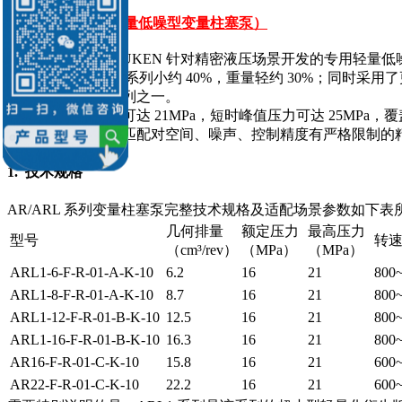
AR/ARL 系列（轻量低噪型变量柱塞泵）
AR/ARL 系列是 YUKEN 针对精密液压场景开发的专用
体积比同排量的 A 系列小约 40%，重量轻约 30%；同时采用
最优异的柱塞泵系列之一。
该系列的额定压力可达 21MPa，短时峰值压力可达 25MPa，覆
的核心优势，完美匹配对空间、噪声、控制精度有严格限制的
1. 技术规格
AR/ARL 系列变量柱塞泵完整技术规格及适配场景参数如下表
几何排量
额定压力
最高压力
型号
转速
（cm³/rev）
（MPa）
（MPa）
ARL1-6-F-R-01-A-K-10
6.2
16
21
800
ARL1-8-F-R-01-A-K-10
8.7
16
21
800
ARL1-12-F-R-01-B-K-10
12.5
16
21
800
ARL1-16-F-R-01-B-K-10
16.3
16
21
800
AR16-F-R-01-C-K-10
15.8
16
21
600
AR22-F-R-01-C-K-10
22.2
16
21
600