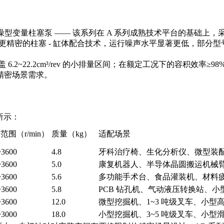
轻量低噪型变量柱塞泵 —— 该系列在 A 系列成熟技术平台的基
了更精密的柱塞 - 缸体配合技术，运行噪声水平显著更低，部分型号
盖 6.2~22.2cm³/rev 的小排量区间；在额定工况下的容积
精密场景需求。
所示：
范围（r/min）
质量（kg）
适配场景
~3600
4.8
牙科治疗椅、生化分析仪、微型装
~3600
5.0
康复机器人、半导体晶圆搬运机械
~3600
5.6
多功能手术台、食品灌装机、材料
~3600
5.8
PCB 钻孔机、气动液压转换站、
~3600
12.0
微型挖掘机、1~3 吨级叉车、小型
~3000
18.0
小型挖掘机、3~5 吨级叉车、小型