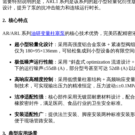
需要特别说明的是，ARL1 系列是该系列的超小型轻量化衍生
设计，提升了泵的抗冲击能力和连续运行时长。
2. 核心特点
AR/ARL 系列
油研变量柱塞泵
的核心技术优势，完美匹配精密
超小型轻量化设计
：采用高强度铝合金泵体 + 紧凑型阀组布局
仅为 180×95×136mm，可轻松集成到小型设备的有
极低噪声运行性能
：采用 “斜盘式 optimization
下的运行噪声≤55dB (A)，部分型号甚至可达 52dB
高响应高精度控制
：采用低惯量柱塞结构 + 高频响应变
制技术，可实现输出压力的精准恒定，压力波动≤±0.1M
洁净适配性强
：核心部件采用无镀层耐磨材料设计，配合
橡胶密封件，满足医药、食品行业的卫生安全标准。
安装适配性广
：提供法兰安装、脚座安装两种标准安装形
便于现场管路安装。
3. 典型应用场景