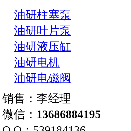
油研柱塞泵
油研叶片泵
油研液压缸
油研电机
油研电磁阀
销售：李经理
微信：
13686884195
Q Q：539184136