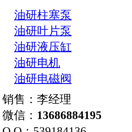
油研柱塞泵
油研叶片泵
油研液压缸
油研电机
油研电磁阀
销售：李经理
微信：
13686884195
Q Q：539184136