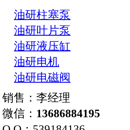
油研柱塞泵
油研叶片泵
油研液压缸
油研电机
油研电磁阀
销售：李经理
微信：
13686884195
Q Q：539184136