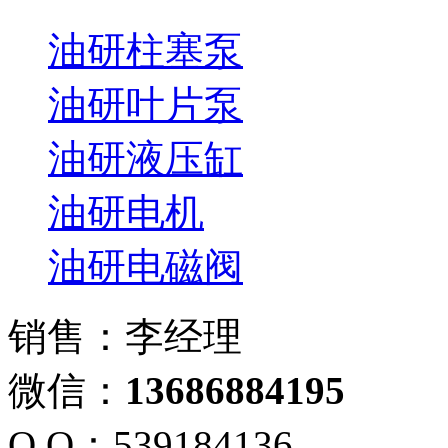
油研柱塞泵
油研叶片泵
油研液压缸
油研电机
油研电磁阀
销售：李经理
微信：
13686884195
Q Q：539184136