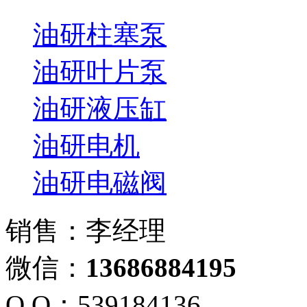
油研柱塞泵
油研叶片泵
油研液压缸
油研电机
油研电磁阀
销售：李经理
微信：
13686884195
Q Q：539184136