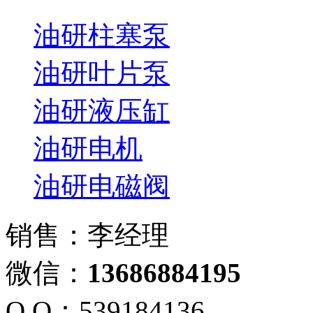
油研柱塞泵
油研叶片泵
油研液压缸
油研电机
油研电磁阀
销售：李经理
微信：
13686884195
Q Q：539184136