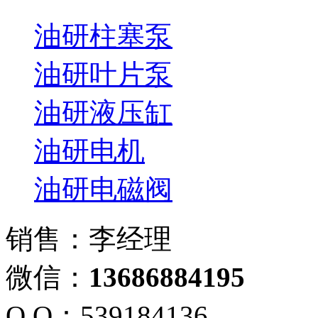
油研柱塞泵
油研叶片泵
油研液压缸
油研电机
油研电磁阀
销售：李经理
微信：
13686884195
Q Q：539184136