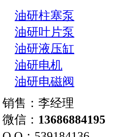
油研柱塞泵
油研叶片泵
油研液压缸
油研电机
油研电磁阀
销售：李经理
微信：
13686884195
Q Q：539184136