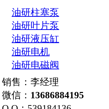
油研柱塞泵
油研叶片泵
油研液压缸
油研电机
油研电磁阀
销售：李经理
微信：
13686884195
Q Q：539184136