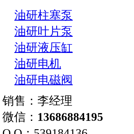
油研柱塞泵
油研叶片泵
油研液压缸
油研电机
油研电磁阀
销售：李经理
微信：
13686884195
Q Q：539184136