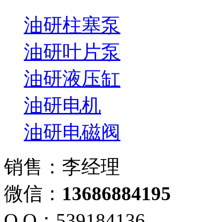
油研柱塞泵
油研叶片泵
油研液压缸
油研电机
油研电磁阀
销售：李经理
微信：
13686884195
Q Q：539184136