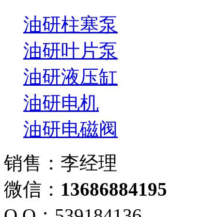
油研柱塞泵
油研叶片泵
油研液压缸
油研电机
油研电磁阀
销售：李经理
微信：
13686884195
Q Q：539184136