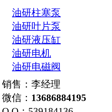
油研柱塞泵
油研叶片泵
油研液压缸
油研电机
油研电磁阀
销售：李经理
微信：
13686884195
Q Q：539184136