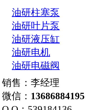
油研柱塞泵
油研叶片泵
油研液压缸
油研电机
油研电磁阀
销售：李经理
微信：
13686884195
Q Q：539184136