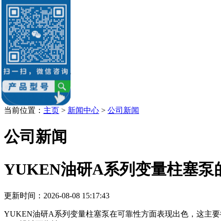
油研柱塞泵
油研叶片泵
油研液压缸
油研电机
油研电磁阀
销售：李经理
微信：
13686884195
Q Q：539184136
539184136@qq.com
当前位置：
主页
>
新闻中心
>
公司新闻
公司新闻
YUKEN油研A系列变量柱塞
更新时间：2026-08-08 15:17:43
YUKEN油研A系列变量柱塞泵在可靠性方面表现出色，这主