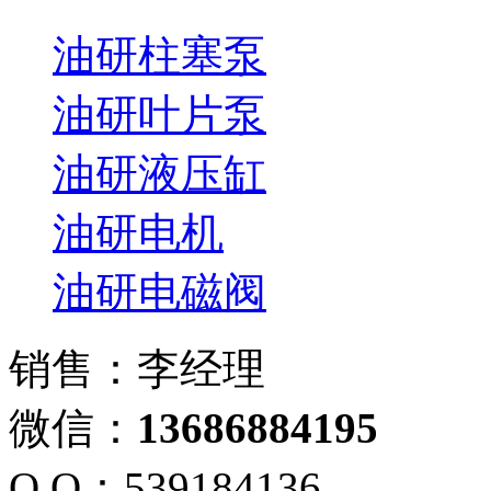
油研柱塞泵
油研叶片泵
油研液压缸
油研电机
油研电磁阀
销售：李经理
微信：
13686884195
Q Q：539184136