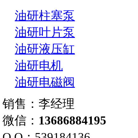
油研柱塞泵
油研叶片泵
油研液压缸
油研电机
油研电磁阀
销售：李经理
微信：
13686884195
Q Q：539184136