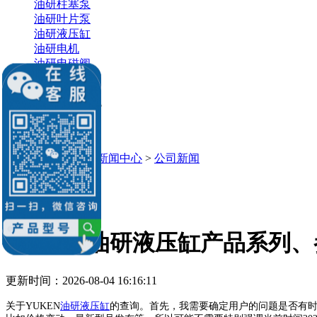
油研柱塞泵
油研叶片泵
油研液压缸
油研电机
油研电磁阀
销售：李经理
微信：
13686884195
Q Q：539184136
539184136@qq.com
当前位置：
主页
>
新闻中心
>
公司新闻
公司新闻
YUKEN油研液压缸产品系列
更新时间：2026-08-04 16:16:11
关于YUKEN
油研液压缸
的查询。首先，我需要确定用户的问题是否有时