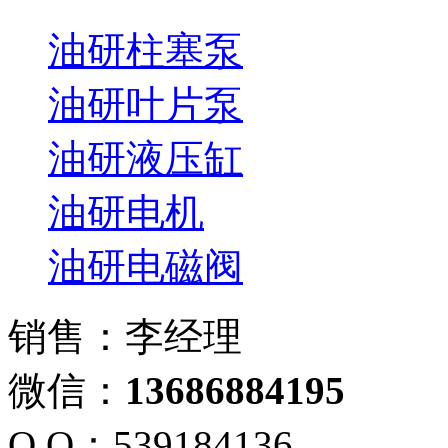
油研柱塞泵
油研叶片泵
油研液压缸
油研电机
油研电磁阀
销售：李经理
微信：
13686884195
Q Q：539184136