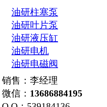
油研柱塞泵
油研叶片泵
油研液压缸
油研电机
油研电磁阀
销售：李经理
微信：
13686884195
Q Q：539184136