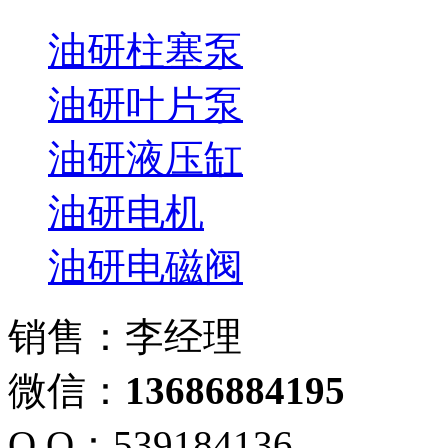
油研柱塞泵
油研叶片泵
油研液压缸
油研电机
油研电磁阀
销售：李经理
微信：
13686884195
Q Q：539184136