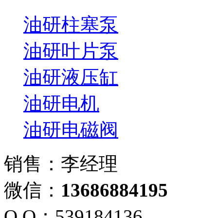
油研柱塞泵
油研叶片泵
油研液压缸
油研电机
油研电磁阀
销售：李经理
微信：
13686884195
Q Q：539184136