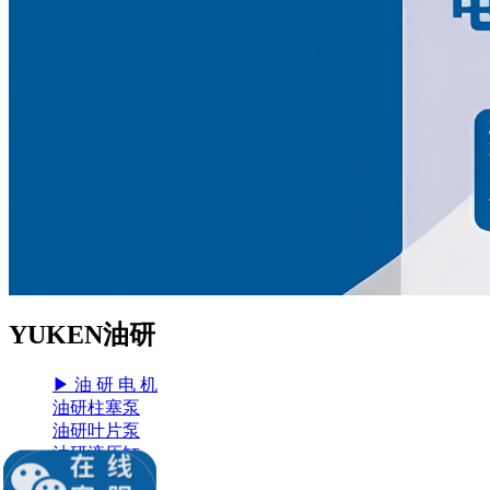
YUKEN油研
▶ 油 研 电 机
油研柱塞泵
油研叶片泵
油研液压缸
油研电磁阀